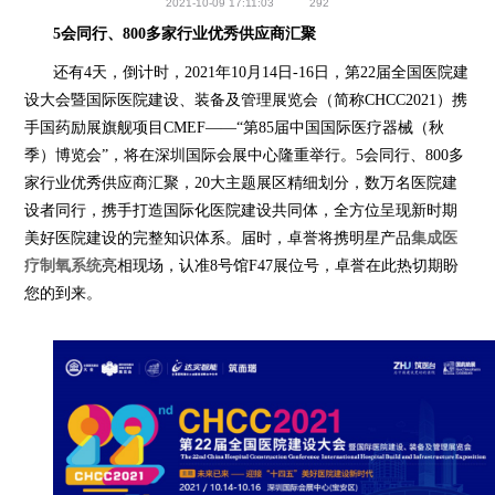
2021-10-09 17:11:03
292
5会同行、800多家行业优秀供应商汇聚
还有
4天，倒计时，
2021年10月14日-16日，
第
22届全国医院建
设大会暨国际医院建设、装备及管理展览会（简称CHCC2021）携
手国药励展旗舰项目CMEF——“第85届中国国际医疗器械（秋
季）博览会”，
将在深圳国际会展中心隆重举行。
5会同行、800多
家行业优秀供应商汇聚，20大主题展区精细划分，数万名医院建
设者同行，携手打造国际化医院建设共同体，全方位呈现新时期
美好医院建设的完整知识体系。届时，卓誉将携明星产品
集成医
疗制氧系统
亮相现场，认准8号馆F47展位号，卓誉在此热切期盼
您的到来。