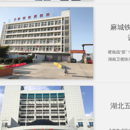
麻城
硬核战“疫
湖南卫视快乐
湖北