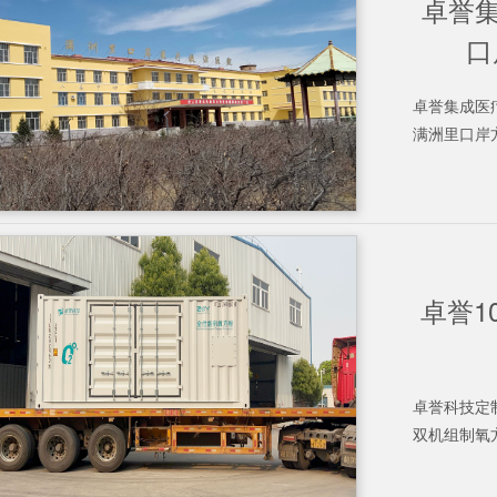
卓誉
口
卓誉集成医
满洲里口岸方
卓誉1
卓誉科技定
双机组制氧方