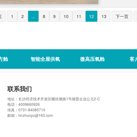
页
1
2
...
8
9
10
11
12
13
下一页
方舱
智能全屋供氧
微高压氧舱
客
联系我们
地址：长沙经济技术开发区螺丝塘路1号德普企业公元2-C
电话：4009660926
传真：0731-84085710
邮箱：hnzhuoyu@163.com