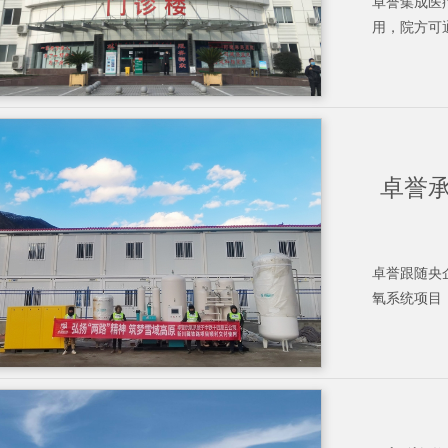
卓誉集成医
用，院方可通
卓誉
卓誉跟随央
氧系统项目，