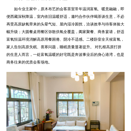
如今业主家中，原木布艺的会客茶室常年温润富氧、暖意融融，即
便西藏深秋降温，室内依旧温暖舒适，邀约合作伙伴喝茶谈生意，不必
再受高原缺氧带来的头晕气短、屋内湿冷困扰，洽谈效率与待客体验大
幅升级；大圆餐桌用餐区弥散供氧全覆盖，阖家聚餐、商务宴请，舒适
富氧恒温环境消解高原用餐困倦、阴冷不适感。二楼卧室全天候富氧，
家人告别高原失眠、畏寒问题，睡眠质量显著提升。 对扎根高原打拼
的生意人而言，一处富氧温暖的好宅既是奔波事业后的身心港湾，也是
商务往来的优质会客场地。