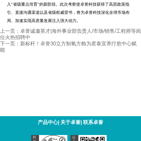
入“省级重点培育”的新阶段。此次考察使卓誉科技获得了高层政策指
引、直接沟通渠道以及省级权威背书，将为卓誉科技深化全球市场布
局、加速实现高质量发展注入强大动力。
上一页：
卓誉诚邀英才|海外事业部负责人/市场/销售/工程师等岗
位火热招聘中
下一页：
新标杆！卓誉30立方制氧方舱为君泰宜养疗愈中心赋
能
产品中心
|
关于卓誉
|
联系卓誉
抖
公