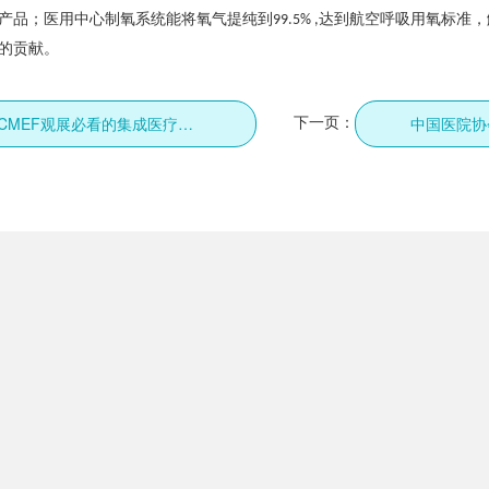
产品；医用中心制氧系统能将氧气提纯到
达到航空呼吸用氧标准，
99.5% ,
的贡献。
下一页：
CHCC2021、85届CMEF观展必看的集成医疗制氧系统，卓誉08F47展位见！