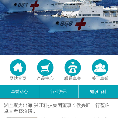
网站首页
产品中心
联系卓誉
关于卓誉
卓誉动态
行业资讯
知识百科
湘企聚力出海|兴旺科技集团董事长侯兴旺一行莅临
卓誉考察洽谈..