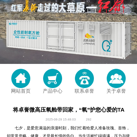
网站首页
产品中心
联系卓誉
关于卓誉
将卓誉微高压氧舱带回家，“氧”护您心爱的TA
2025-08-29 15:48:03
292
七夕，是爱意满溢的浪漫时刻，我们忙着给爱人准备玫瑰、首饰，
却常常忽略，健康，才是最长情的告白。当生活被忙碌填满，压力与疲