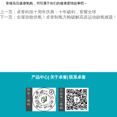
誉微高压健康氧舱，书写属于你们的健康爱情故事吧～
上一页：
卓誉科技十周年庆典：十年砺剑，誉耀全球
下一页：
全屋弥散供氧！卓誉制氧方舱破解高原运动缺氧难题！
产品中心
|
关于卓誉
|
联系卓誉
抖
公
音
众
二
号
维
二
码
维
码